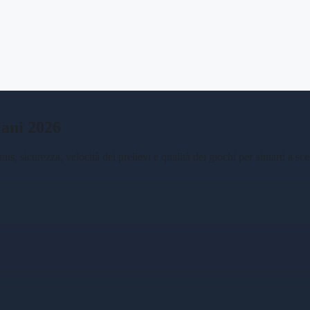
iani
2026
s, sicurezza, velocità dei prelievi e qualità dei giochi per aiutarti a sc