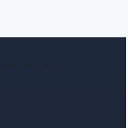
egliere piattaforme affidabili e moderne.