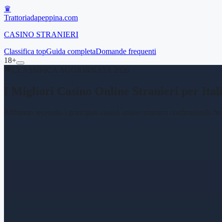
♛
Trattoriadapeppina
.com
CASINO STRANIERI
Classifica top
Guida completa
Domande frequenti
18+
CLASSIFICA AGGIORNATA 2026
I Migliori Casino Online Stranieri
per Ital
Abbiamo recensito i principali casinò online stranieri confrontando bonu